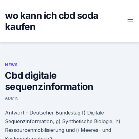
Skip
to
wo kann ich cbd soda
content
kaufen
NEWS
Cbd digitale
sequenzinformation
ADMIN
Antwort - Deutscher Bundestag f) Digitale
Sequenzinformation, g) Synthetische Biologie, h)
Ressourcenmobilisierung und i) Meeres- und
Küstennaturschutz?