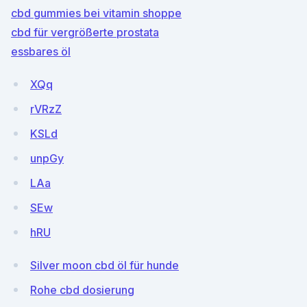
cbd gummies bei vitamin shoppe
cbd für vergrößerte prostata
essbares öl
XQq
rVRzZ
KSLd
unpGy
LAa
SEw
hRU
Silver moon cbd öl für hunde
Rohe cbd dosierung