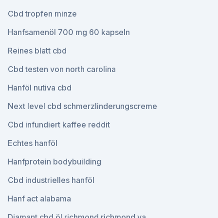
Cbd tropfen minze
Hanfsamenöl 700 mg 60 kapseln
Reines blatt cbd
Cbd testen von north carolina
Hanföl nutiva cbd
Next level cbd schmerzlinderungscreme
Cbd infundiert kaffee reddit
Echtes hanföl
Hanfprotein bodybuilding
Cbd industrielles hanföl
Hanf act alabama
Diamant cbd öl richmond richmond va