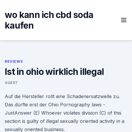
Skip
to
wo kann ich cbd soda
content
kaufen
REVIEWS
Ist in ohio wirklich illegal
GUEST
Auf die Hersteller rollt eine Schadenersatzwelle zu.
Das dürfte erst der Ohio Pornography laws -
JustAnswer (E) Whoever violates division (C) of this
section is guilty of illegal sexually oriented activity in a
sexually oriented business.