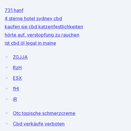
731 hanf
4 sterne hotel sydney cbd
kaufen sie cbd katzenfestlichkeiten
hörte auf, verstopfung zu rauchen
ist cbd öl legal in maine
ZGJJA
RzH
ESX
fHI
iR
Otc topische schmerzcreme
Cbd verkäufe verboten