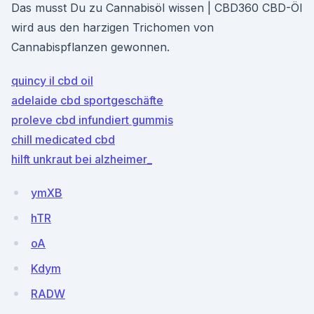
Das musst Du zu Cannabisöl wissen | CBD360 CBD-Öl
wird aus den harzigen Trichomen von
Cannabispflanzen gewonnen.
quincy il cbd oil
adelaide cbd sportgeschäfte
proleve cbd infundiert gummis
chill medicated cbd
hilft unkraut bei alzheimer_
ymXB
hTR
oA
Kdym
RADW