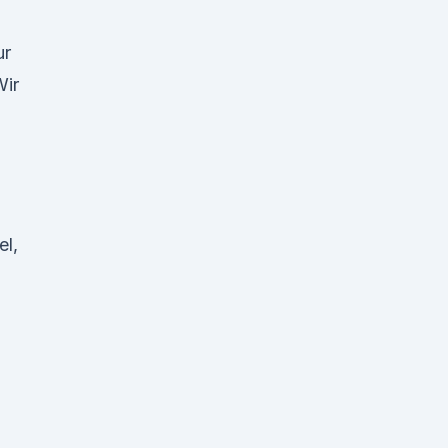
ur
Wir
el,