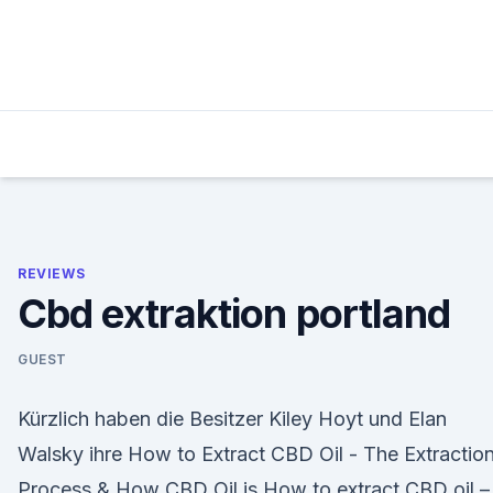
Skip
to
content
REVIEWS
Cbd extraktion portland
GUEST
Kürzlich haben die Besitzer Kiley Hoyt und Elan
Walsky ihre How to Extract CBD Oil - The Extractio
Process & How CBD Oil is How to extract CBD oil –