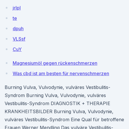
jrIpl
te
dpuh
VLSsf
CuY
Magnesiumöl gegen rückenschmerzen
Was cbd ist am besten für nervenschmerzen
Burning Vulva, Vulvodynie, vulväres Vestibulitis-
Syndrom Burning Vulva, Vulvodynie, vulväres
Vestibulitis-Syndrom DIAGNOSTIK + THERAPIE
KRANKHEITSBILDER Burning Vulva, Vulvodynie,
vulväres Vestibulitis-Syndrom Eine Qual für betroffene
Frauen Werner Mendling Das vulväre Vestibulitis-