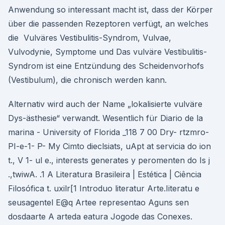
Anwendung so interessant macht ist, dass der Körper
über die passenden Rezeptoren verfügt, an welches
die Vulväres Vestibulitis-Syndrom, Vulvae,
Vulvodynie, Symptome und Das vulväre Vestibulitis-
Syndrom ist eine Entzündung des Scheidenvorhofs
(Vestibulum), die chronisch werden kann.
Alternativ wird auch der Name „lokalisierte vulväre
Dys-ästhesie“ verwandt. Wesentlich für Diario de la
marina - University of Florida _118 7 00 Dry- rtzmro-
PI-e-1- P- My Cimto dieclsiats, uApt at servicia do ion
t., V 1- ul e., interests generates y peromenten do Is j
.,twiwA. .1 A Literatura Brasileira | Estética | Ciência
Filosófica t. uxilr[1 Introduo literatur Arte.Iiteratu e
seusagentel E@q Artee representao Aguns sen
dosdaarte A arteda eatura Jogode das Conexes.