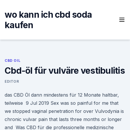
Skip
to
wo kann ich cbd soda
content
kaufen
CBD OIL
Cbd-öl für vulväre vestibulitis
EDITOR
das CBD Öl dann mindestens für 12 Monate haltbar,
teilweise 9 Jul 2019 Sex was so painful for me that
we stopped vaginal penetration for over Vulvodynia is
chronic vulvar pain that lasts three months or longer
and Was CBD für die professionelle medizinische